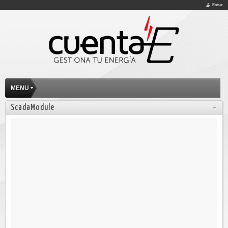
Entrar
MENU
ScadaModule