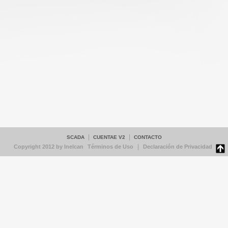
|
|
SCADA
CUENTAE V2
CONTACTO
|
Copyright 2012 by Inelcan
Términos de Uso
Declaración de Privacidad