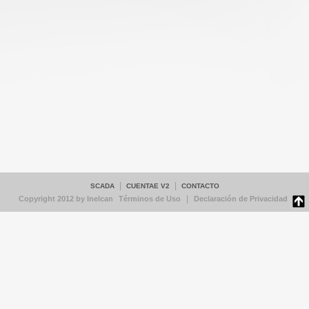
|
|
SCADA
CUENTAE V2
CONTACTO
|
Copyright 2012 by Inelcan
Términos de Uso
Declaración de Privacidad